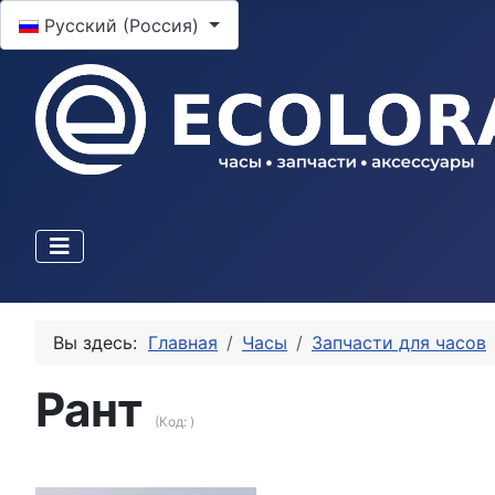
Выберите язык
Русский (Россия)
Вы здесь:
Главная
Часы
Запчасти для часов
Рант
(Код:
)