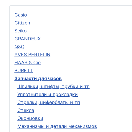
Casio
Citizen
Seiko
GRANDEUX
Q&Q
YVES BERTELIN
HAAS & Cie
BURETT
Запчасти для часов
Шпильки, штифты, трубки и тп
Уплотнители и прокладки
Стрелки, циферблаты и тп
Стекла
Оконцовки
Механизмы и детали механизмов