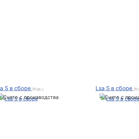
a S в сборе
Lsa S в сборе
(Код:
)
(К