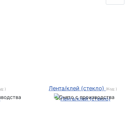
Лента/клей (стекло)
од:
)
(Код:
)