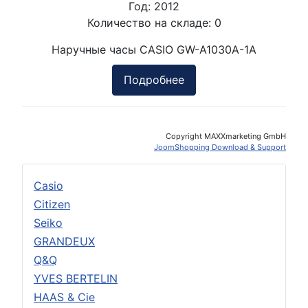
Год:
2012
Количество на складе:
0
Наручные часы CASIO GW-A1030A-1A
Подробнее
Copyright MAXXmarketing GmbH
JoomShopping Download & Support
Casio
Citizen
Seiko
GRANDEUX
Q&Q
YVES BERTELIN
HAAS & Cie