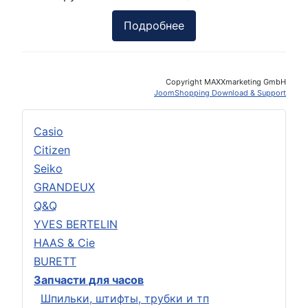
Подробнее
Copyright MAXXmarketing GmbH
JoomShopping Download & Support
Casio
Citizen
Seiko
GRANDEUX
Q&Q
YVES BERTELIN
HAAS & Cie
BURETT
Запчасти для часов
Шпильки, штифты, трубки и тп