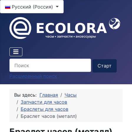
Выберите язык
Русский (Россия)
Расширенный поиск
Вы здесь:
Главная
Часы
Запчасти для часов
Браслеты для часов
Браслет часов (металл)
Браслет часов (металл)