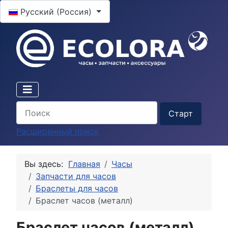
Выберите язык
Русский (Россия)
Расширенный поиск
Вы здесь:
Главная
Часы
Запчасти для часов
Браслеты для часов
Браслет часов (металл)
Браслет часов (металл)