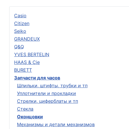
Casio
Citizen
Seiko
GRANDEUX
Q&Q
YVES BERTELIN
HAAS & Cie
BURETT
Запчасти для часов
Шпильки, штифты, трубки и тп
Уплотнители и прокладки
Стрелки, циферблаты и тп
Стекла
Оконцовки
Механизмы и детали механизмов