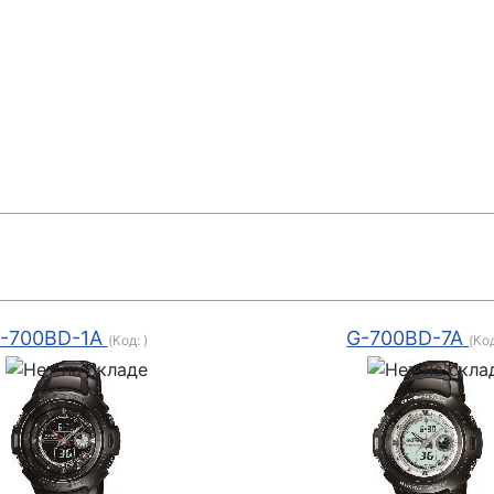
-700BD-1A
G-700BD-7A
(Код:
)
(Ко