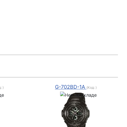
G-702BD-1A
д:
)
(Код:
)