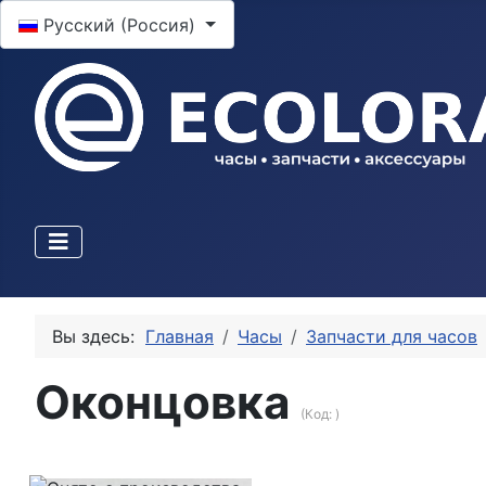
Выберите язык
Русский (Россия)
Вы здесь:
Главная
Часы
Запчасти для часов
Оконцовка
(Код:
)