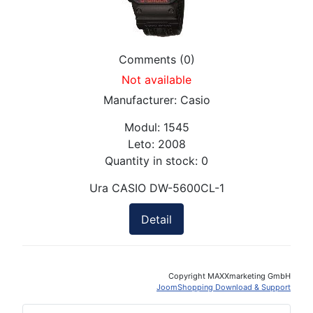
Comments (0)
Not available
Manufacturer:
Casio
Modul:
1545
Leto:
2008
Quantity in stock:
0
Ura CASIO DW-5600CL-1
Detail
Copyright MAXXmarketing GmbH
JoomShopping Download & Support