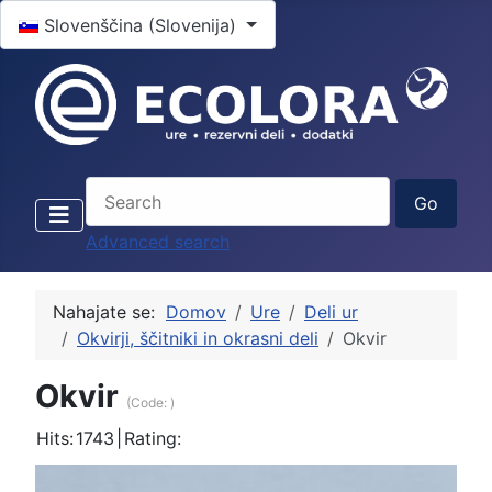
Select your language
Slovenščina (Slovenija)
Advanced search
Nahajate se:
Domov
Ure
Deli ur
Okvirji, ščitniki in okrasni deli
Okvir
Okvir
(Code:
)
Hits:
1743
|
Rating: