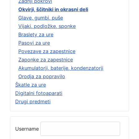
Zadnji pokrovi
Okvirji, ščitniki in okrasni deli
Glave, gumbi, puše
Vijaki, podložke, sponke
Braslety za ure
Pasovi za ure
Povezave za zapestnice
Zaponke za zapestnice
Akumulatorji, baterije, kondenzatorji
Orodja za popravilo
Škatle za ure
Digitalni fotoaparati
Drugi predmeti
Username