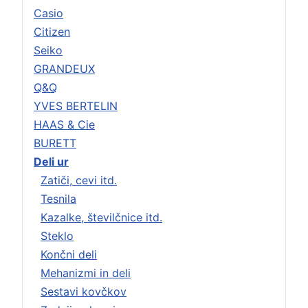
Casio
Citizen
Seiko
GRANDEUX
Q&Q
YVES BERTELIN
HAAS & Cie
BURETT
Deli ur
Zatiči, cevi itd.
Tesnila
Kazalke, številčnice itd.
Steklo
Končni deli
Mehanizmi in deli
Sestavi kovčkov